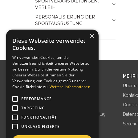
SPORTVERANSTALTUNGEN,
VERLEIH
PERSONALISIERUNG DER
SPORTAUSRÜSTUNG
×
Diese Webseite verwendet
Cookies.
Wir verwenden Cookies, um die
Benutzerfreundlichkeit unserer Website zu
verbessern. Durch die weitere Nutzung
unserer Webseite stimmen Sie der
SPORT TRANSFER SP. Z O.O.
MEHR 
Verwendung von Cookies gemäß unserer
ul. Południowa 81
Über u
Cookie-Richtlinie zu.
Weitere Informationen
32-400 Jawornik
Kontakt
PERFORMANCE
Cookie-
TARGETING
Geschäftszeiten: Montag bis Freitag
Datens
FUNKTIONALITÄT
8:00-16:00 Uhr
Seitenü
UNKLASSIFIZIERTE
biuro@sport-transfer.com.pl