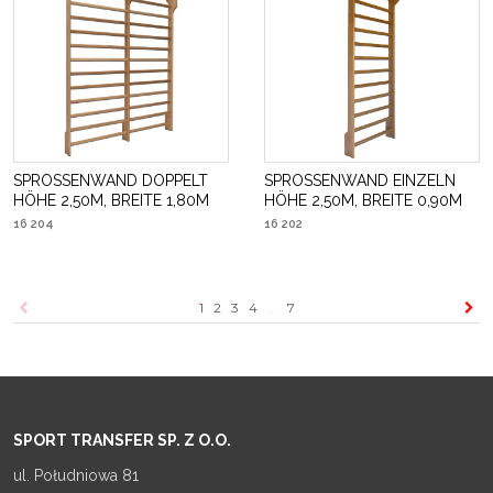
SPROSSENWAND DOPPELT
SPROSSENWAND EINZELN
HÖHE 2,50M, BREITE 1,80M
HÖHE 2,50M, BREITE 0,90M
16 204
16 202
1
2
3
4
...
7
SPORT TRANSFER SP. Z O.O.
ul. Południowa 81