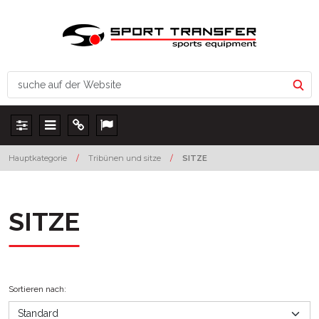
Panel
Menu
Info
Lang
Hauptkategorie
/
Tribünen und sitze
/
SITZE
SITZE
Sortieren nach
: