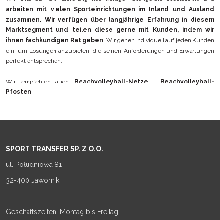
arbeiten mit vielen Sporteinrichtungen im Inland und Ausland
zusammen. Wir verfügen über langjährige Erfahrung in diesem
Marktsegment und teilen diese gerne mit Kunden, indem wir
ihnen fachkundigen Rat geben
. Wir gehen individuell auf jeden Kunden
ein, um Lösungen anzubieten, die seinen Anforderungen und Erwartungen
perfekt entsprechen.
Wir empfehlen auch
Beachvolleyball-Netze
i
Beachvolleyball-
Pfosten
.
SPORT TRANSFER SP. Z O.O.
ul. Południowa 81
32-400 Jawornik
Geschäftszeiten: Montag bis Freitag