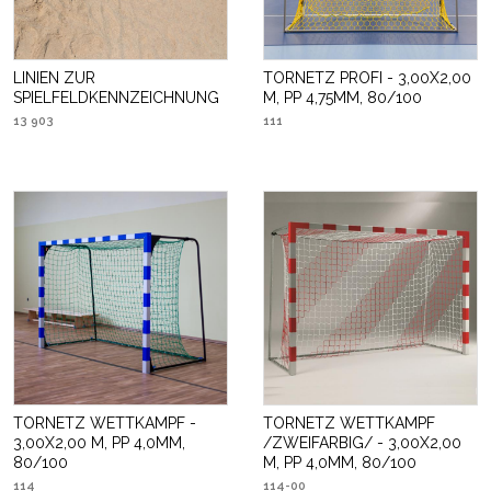
LINIEN ZUR
TORNETZ PROFI - 3,00X2,00
SPIELFELDKENNZEICHNUNG
M, PP 4,75MM, 80/100
13 903
111
TORNETZ WETTKAMPF -
TORNETZ WETTKAMPF
3,00X2,00 M, PP 4,0MM,
/ZWEIFARBIG/ - 3,00X2,00
80/100
M, PP 4,0MM, 80/100
114
114-00