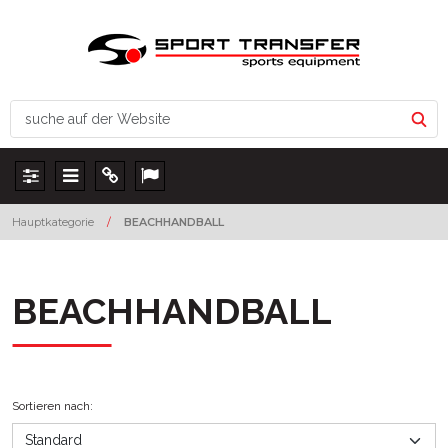
Panel
Menu
Info
Lang
Hauptkategorie
/
BEACHHANDBALL
BEACHHANDBALL
Sortieren nach
: