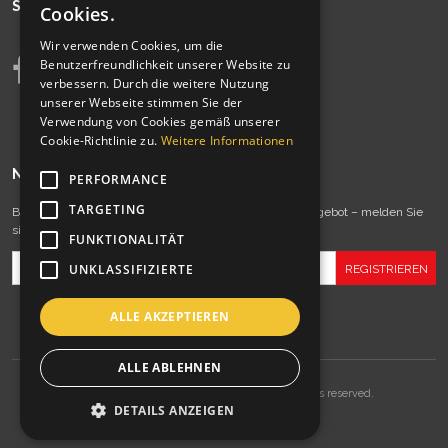
SIEHE AUCH
Cookies.
Wir verwenden Cookies, um die
Benutzerfreundlichkeit unserer Website zu
verbessern. Durch die weitere Nutzung
unserer Webseite stimmen Sie der
Verwendung von Cookies gemäß unserer
Cookie-Richtlinie zu.
Weitere Informationen
NEWSLETTER
PERFORMANCE
TARGETING
Bleiben Sie immer auf dem Laufenden mit unserem Angebot – melden Sie
sich jetzt zu unserem Newsletter an!
FUNKTIONALITÄT
UNKLASSIFIZIERTE
ALLE AKZEPTIEREN
ALLE ABLEHNEN
Copyrights © 1997-2022 Sport Transfer. All rights reserved.
DETAILS ANZEIGEN
InfoSerwis
-
SklepyBestSeller.pl