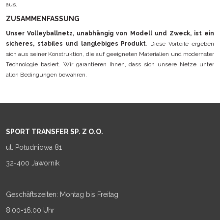
aus.
ZUSAMMENFASSUNG
Unser Volleyballnetz, unabhängig von Modell und Zweck, ist ein
sicheres, stabiles und langlebiges Produkt
. Diese Vorteile ergeben
sich aus seiner Konstruktion, die auf geeigneten Materialien und modernster
Technologie basiert. Wir garantieren Ihnen, dass sich unsere Netze unter
allen Bedingungen bewähren.
SPORT TRANSFER SP. Z O.O.
ul. Południowa 81
32-400 Jawornik
Geschäftszeiten: Montag bis Freitag
8:00-16:00 Uhr