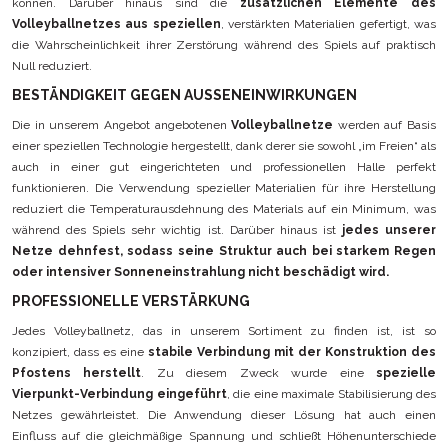
können. Darüber hinaus sind die
zusätzlichen Elemente des
Volleyballnetzes aus speziellen
, verstärkten Materialien gefertigt, was
die Wahrscheinlichkeit ihrer Zerstörung während des Spiels auf praktisch
Null reduziert.
BESTÄNDIGKEIT GEGEN AUSSENEINWIRKUNGEN
Die in unserem Angebot angebotenen
Volleyballnetze
werden auf Basis
einer speziellen Technologie hergestellt, dank derer sie sowohl „im Freien“ als
auch in einer gut eingerichteten und professionellen Halle perfekt
funktionieren. Die Verwendung spezieller Materialien für ihre Herstellung
reduziert die Temperaturausdehnung des Materials auf ein Minimum, was
während des Spiels sehr wichtig ist. Darüber hinaus ist
jedes unserer
Netze dehnfest, sodass seine Struktur auch bei starkem Regen
oder intensiver Sonneneinstrahlung nicht beschädigt wird.
PROFESSIONELLE VERSTÄRKUNG
Jedes Volleyballnetz, das in unserem Sortiment zu finden ist, ist so
konzipiert, dass es eine
stabile Verbindung mit der Konstruktion des
Pfostens herstellt
. Zu diesem Zweck wurde eine
spezielle
Vierpunkt-Verbindung eingeführt
, die eine maximale Stabilisierung des
Netzes gewährleistet. Die Anwendung dieser Lösung hat auch einen
Einfluss auf die gleichmäßige Spannung und schließt Höhenunterschiede