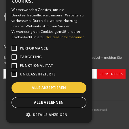
Cookies.
Wir verwenden Cookies, um die
Benutzerfreundlichkeit unserer Website zu
verbessern. Durch die weitere Nutzung
unserer Webseite stimmen Sie der
Verwendung von Cookies gemäß unserer
Cookie-Richtlinie zu.
Weitere Informationen
NEWSLETTER
PERFORMANCE
TARGETING
Bleiben Sie immer auf dem Laufenden mit unserem Angebot – melden Sie
sich jetzt zu unserem Newsletter an!
FUNKTIONALITÄT
UNKLASSIFIZIERTE
ALLE AKZEPTIEREN
ALLE ABLEHNEN
Copyrights © 1997-2022 Sport Transfer. All rights reserved.
DETAILS ANZEIGEN
InfoSerwis
-
SklepyBestSeller.pl