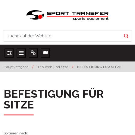
Panel
Menu
Info
Lang
Hauptkategorie
/
Tribünen und sitze
/
BEFESTIGUNG FÜR SITZE
BEFESTIGUNG FÜR
SITZE
Sortieren nach
: