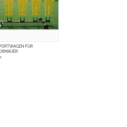
PORTWAGEN FÜR
TOßMAUER
W