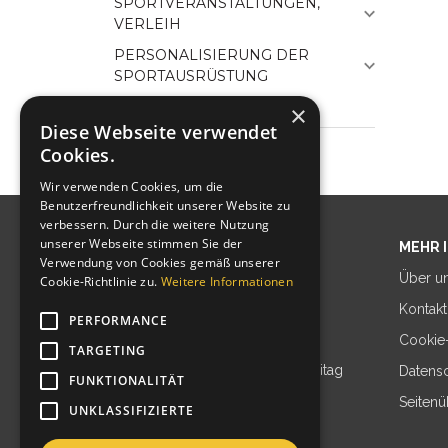
SPORTVERANSTALTUNGEN,
VERLEIH
PERSONALISIERUNG DER
SPORTAUSRÜSTUNG
×
Diese Webseite verwendet
Cookies.
Wir verwenden Cookies, um die
Benutzerfreundlichkeit unserer Website zu
verbessern. Durch die weitere Nutzung
unserer Webseite stimmen Sie der
SPORT TRANSFER SP. Z O.O.
MEHR 
Verwendung von Cookies gemäß unserer
ul. Południowa 81
Über u
Cookie-Richtlinie zu.
Weitere Informationen
32-400 Jawornik
Kontakt
PERFORMANCE
Cookie-
TARGETING
Geschäftszeiten: Montag bis Freitag
Datens
FUNKTIONALITÄT
8:00-16:00 Uhr
Seitenü
UNKLASSIFIZIERTE
biuro@sport-transfer.com.pl